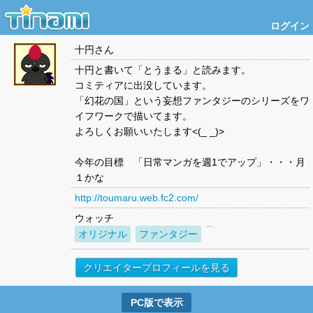
ログイン
十円
さん
十円と書いて「とうまる」と読みます。
コミティアに出没しています。
「幻花の国」という妄想ファンタジーのシリーズをワ
イフワークで描いてます。
よろしくお願いいたします<(_ _)>
今年の目標 「日常マンガを週1でアップ」・・・月
１かな
http://toumaru.web.fc2.com/
ウォッチ
オリジナル
ファンタジー
クリエイタープロフィールを見る
PC版で表示