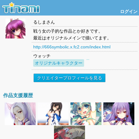
ログイン
るしま
さん
戦う女の子的な作品とか好きです。
最近はオリジナルメインで描いてます。
http://666symbolic.x.fc2.com/index.html
ウォッチ
オリジナルキャラクター
クリエイタープロフィールを見る
作品支援履歴