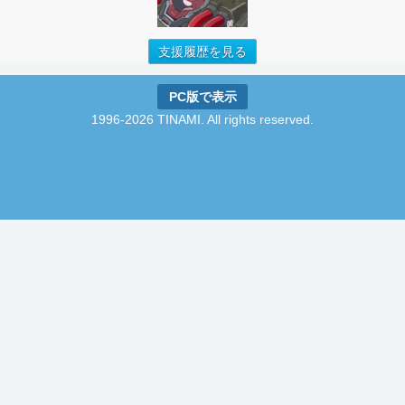
支援履歴を見る
PC版で表示
1996-2026 TINAMI. All rights reserved.