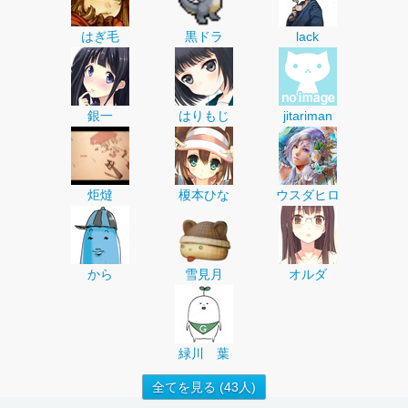
はぎ毛
黒ドラ
lack
銀一
はりもじ
jitariman
炬燵
榎本ひな
ウスダヒロ
から
雪見月
オルダ
緑川 葉
全てを見る (43人)