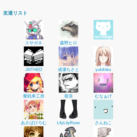
友達リスト
スサガネ
森野ヒロ
.
JNTHED
成瀬ちさと
yukihiko
重戦車工房
亜浪
むなぁげ
あさばひろむ
LilyLilyRose
さんねこ