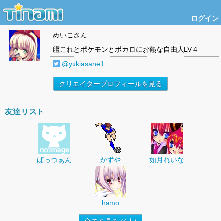
ログイン
めいこ
さん
艦これとポケモンとボカロにお熱な自由人LV４
@yukiasane1
クリエイタープロフィールを見る
友達リスト
ばっつぁん
かずや
如月れいな
hamo