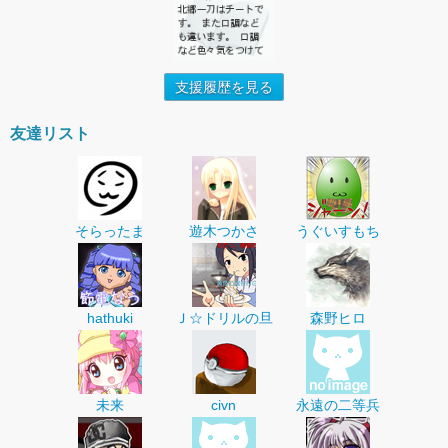
支援履歴を見る
友達リスト
そらったま
遊木つかさ
うぐいすもち
hathuki
Ｊ☆ドリルの旦
森野ヒロ
未来
civn
永遠の二等兵