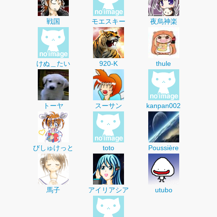
戦国
モエスキー
夜烏神楽
けぬ＿たい
920-K
thule
トーヤ
スーサン
kanpan002
びしゅけっと
toto
Poussière
馬子
アイリアシア
utubo