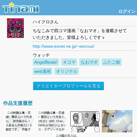
ログイン
ハイクロ
さん
ちなこみで四コマ漫画「なおマオ」を連載させて
いただきました。皆様よろしくですｖ
http://www.eonet.ne.jp/~worcus/
ウォッチ
AngelBeats!
４コマ
なおマオ
ふたご姫
web漫画
オリジナル
クリエイタープロフィールを見る
作品支援履歴