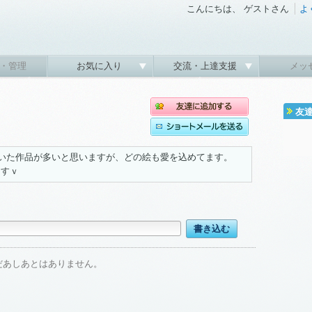
こんにちは、 ゲストさん
よ
・管理
お気に入り
交流・上達支援
メッ
友
描いた作品が多いと思いますが、どの絵も愛を込めてます。
ますｖ
だあしあとはありません。