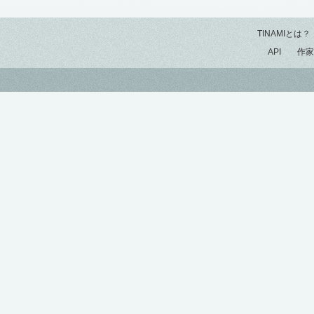
TINAMIとは？
API
作家