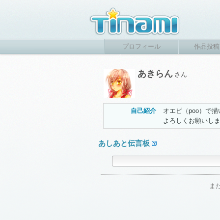
プロフィール
作品投稿
あきらん
さん
自己紹介
オエピ（poo）で
よろしくお願いし
あしあと伝言板
ま