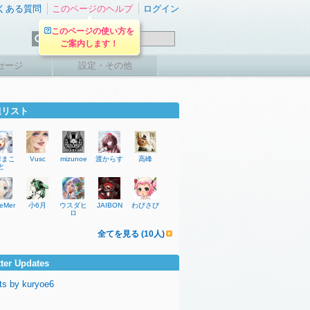
くある質問
このページのヘルプ
ログイン
このページの使い方を
ご案内します！
セージ
設定・その他
達リスト
季まこ
Vusc
mizunoe
渡からす
高峰
と
eMere
小6月
ウスダヒ
JAIBON
わびさび
ロ
全てを見る (10人)
tter Updates
ts by kuryoe6