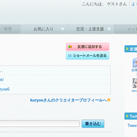
こんにちは、 ゲストさん
よ
・管理
お気に入り
交流・上達支援
メッ
友
中。
四
et/
uryoe6
Jan
kuryoeさんのクリエイタープロフィールへ
Twi
Twee