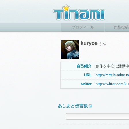
プロフィール
作品投稿
kuryoe
さん
自己紹介
創作を中心に活動
URL
http://mrrr.is-mine.n
twitter
http://twitter.com/k
あしあと伝言板