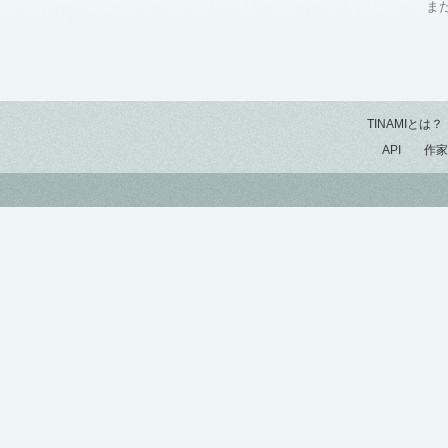
ま
TINAMIとは？
API
作家