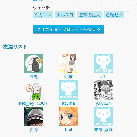
ウォッチ
ミカエレ
ナルマヨ
進撃の巨人
逆転裁判
クリエイタープロフィールを見る
友達リスト
白黒
虹猫
s.f.
med_ley（ΘΘ）
azuma
yui0624
脛骨
hail
未来 勇気