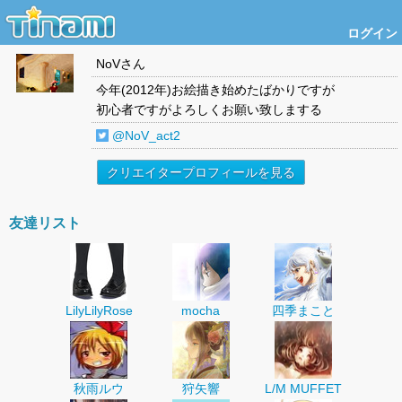
ログイン
NoV
さん
今年(2012年)お絵描き始めたばかりですが
初心者ですがよろしくお願い致しまする
@NoV_act2
クリエイタープロフィールを見る
友達リスト
LilyLilyRose
mocha
四季まこと
秋雨ルウ
狩矢響
L/M MUFFET