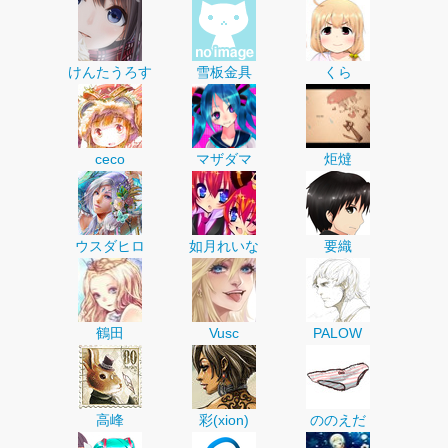
けんたうろす
雪板金具
くら
ceco
マザダマ
炬燵
ウスダヒロ
如月れいな
要織
鶴田
Vusc
PALOW
高峰
彩(xion)
ののえだ