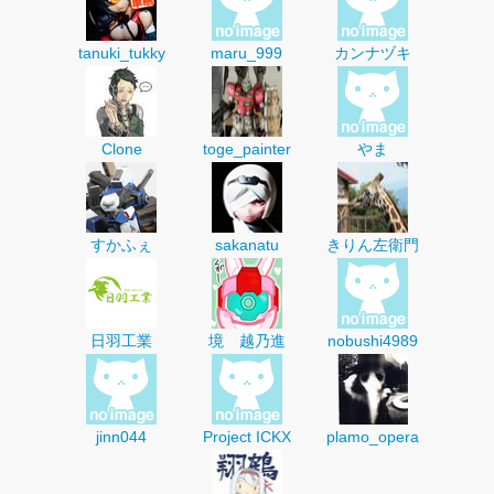
tanuki_tukky
maru_999
カンナヅキ
Clone
toge_painter
やま
すかふぇ
sakanatu
きりん左衛門
日羽工業
境 越乃進
nobushi4989
jinn044
Project ICKX
plamo_opera