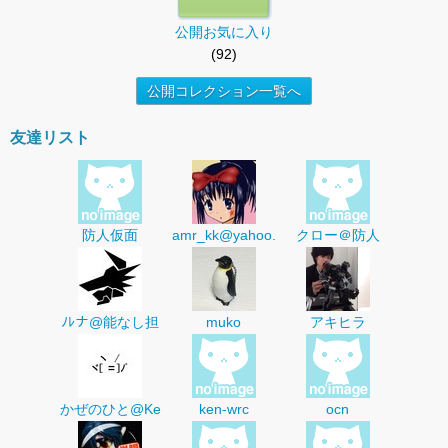
公開お気に入り
(92)
公開コレクション一覧へ
友達リスト
防人仮面
amr_kk@yahoo.
クロー＠防人
ﾉﾚナ@能なし担
muko
アキヒラ
かぜのひと@Ke
ken-wrc
ocn