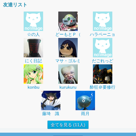
友達リスト
☆の人
どーもとＰ（
ハラペーニョ
にく日記
マサ・ゴルミ
だごれっど
konbu
kurukuru
酔狂＠要修行
藤埼 識
雨月
全てを見る (11人)