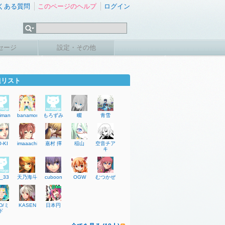
くある質問
このページのヘルプ
ログイン
セージ
設定・その他
達リスト
riman
banamons
もろずみ
畷
青雪
-KI
imaaachi
嘉村 擇
稲山
空音チア
キ
u_33
天乃海斗
cuboon
OGW
むつかぜ
D/ミ
KASEN
日本円
ド