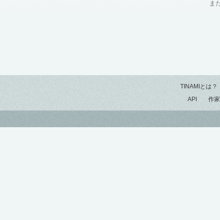
ま
TINAMIとは？
API
作家