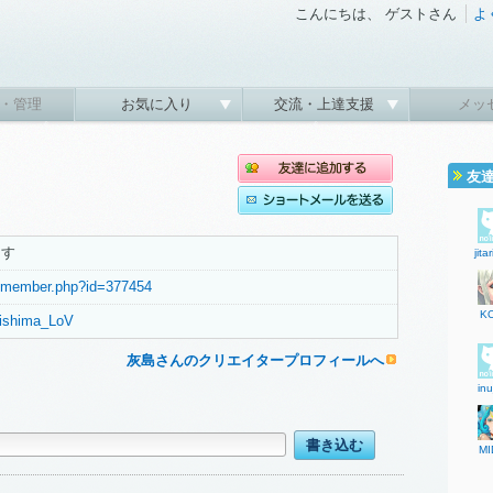
こんにちは、 ゲストさん
よ
・管理
お気に入り
交流・上達支援
メッ
友
ます
jita
et/member.php?id=377454
KO
haishima_LoV
灰島さんのクリエイタープロフィールへ
in
MI