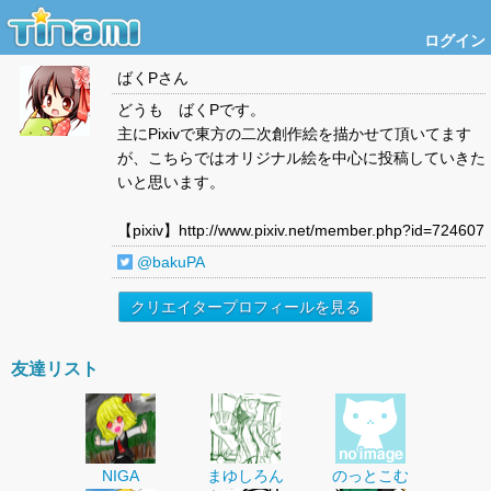
ログイン
ばくP
さん
どうも ばくPです。
主にPixivで東方の二次創作絵を描かせて頂いてます
が、こちらではオリジナル絵を中心に投稿していきた
いと思います。
【pixiv】http://www.pixiv.net/member.php?id=724607
@bakuPA
クリエイタープロフィールを見る
友達リスト
NIGA
まゆしろん
のっとこむ