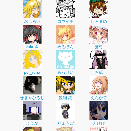
おしろい
コウイチ
しろまめ
kuku＠
めるぽん
蒼弓
pdl_runa
もっけい
お紙
せきやひろし
飯綱 錵
えんかて
ようか
りょうご
えびび