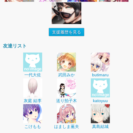
支援履歴を見る
友達リスト
一代大佐
武田みか
butimaru
灰庭 結李
送り拍子木
katoyuu
こけもも
はましま薫夫
真島結城