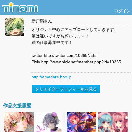
ログイン
新戸満
さん
オリジナル中心にアップロードしていきます。
筆は遅いですがお願いします！
絵の仕事募集中です！
twitter http://twitter.com/10365NEET
Pixiv http://www.pixiv.net/member.php?id=10365
http://amadare.boo.jp
クリエイタープロフィールを見る
作品支援履歴