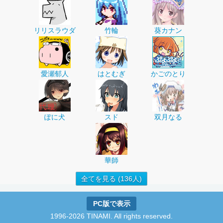
リリスラウダ
竹輪
葵カナン
愛瀬郁人
はとむぎ
かごのとり
ぽに犬
スド
双月なる
華師
全てを見る (136人)
PC版で表示
1996-2026 TINAMI. All rights reserved.