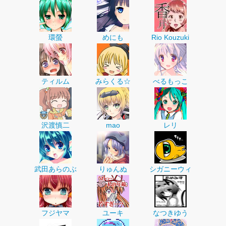
環螢
めにも
Rio Kouzuki
ティルム
みらくる☆
べるもっこ
沢渡慎二
mao
レリ
武田あらのぶ
りゅんぬ
シガニーウィ
フジヤマ
ユーキ
なつきゆう