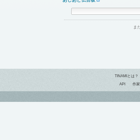
ま
TINAMIとは？
API
作家