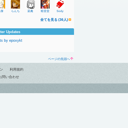
赤身
らんち
凪庵
軽音堂
Sody
全てを見る (36人)
tter Updates
ts by epoxykt
ページの先頭へ
ン
利用規約
お問い合わせ