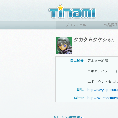
プロフィール
作品投稿
タカク＆タケシ
さん
自己紹介
アルター所属
エポキシパフェ（イ
エポキ☆シケタは
URL
http://navy.ap.teac
twitter
http://twitter.com/e
あしあと伝言板