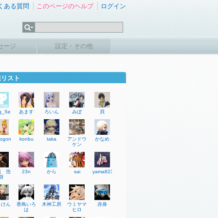
くある質問
このページのヘルプ
ログイン
セージ
設定・その他
達リスト
g_SeungH
あます
ろいん
みぼ
貝
mogomahu
konbu
taka
アンドウ
かなめ
ケン
我 浩
23n
から
sai
yama823
樹
らけん
香鳥いろ
木神工房
ウミヤマ
赤身
は
ヒロ