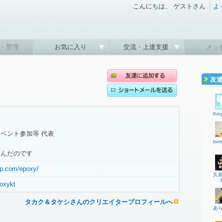
こんにちは、 ゲストさん
よ
・管理
お気に入り
交流・上達支援
メッ
友
Kin
ベント参加等 代表
to
しんだのです
up.com/epoxy/
久
poxykt
タカク＆タケシさんのクリエイタープロフィールへ
あ