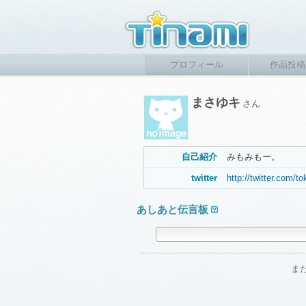
プロフィール
作品投稿
まさゆキ
さん
自己紹介
みもみもー。
twitter
http://twitter.com/t
あしあと伝言板
ま