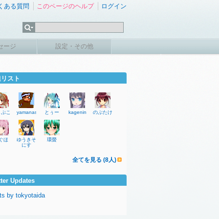
くある質問
このページのヘルプ
ログイン
セージ
設定・その他
達リスト
よぷこ
yamanashirei
とぅー
kagenin
のぶたけ
ぐほ
ゆうきそ
環螢
にす
全てを見る (8人)
tter Updates
s by tokyotaida