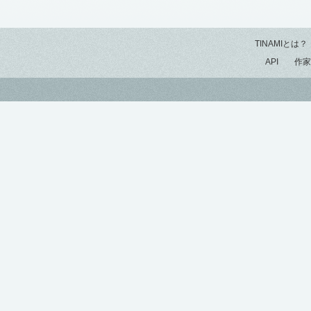
TINAMIとは？
API
作家