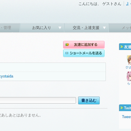
こんにちは、 ゲストさん
よ
・管理
お気に入り
交流・上達支援
メッ
友
ひ
okyotaida
ら
Twi
だあしあとはありません。
Tweet