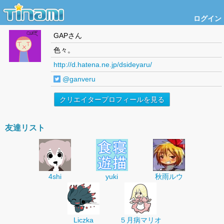
ログイン
GAP
さん
色々。
http://d.hatena.ne.jp/dsideyaru/
@ganveru
クリエイタープロフィールを見る
友達リスト
4shi
yuki
秋雨ルウ
Liczka
５月病マリオ