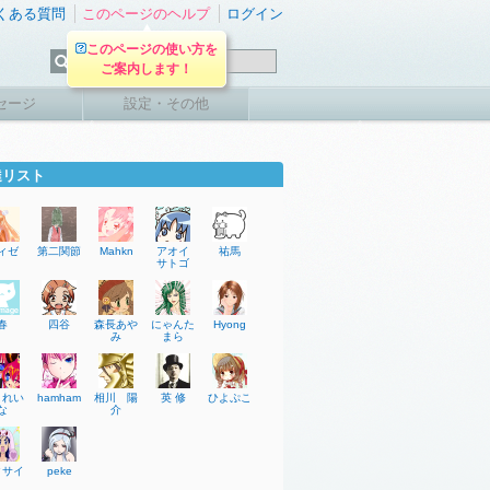
くある質問
このページのヘルプ
ログイン
このページの使い方を
ご案内します！
セージ
設定・その他
達リスト
ィゼ
第二関節
Mahkn
アオイ
祐馬
サトゴ
春
四谷
森長あや
にゃんた
Hyong
み
まら
月れい
hamham
相川 陽
英 修
ひよぷこ
な
介
クサイ
peke