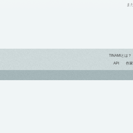
ま
TINAMIとは？
API
作家