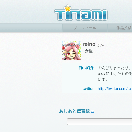
プロフィール
作品投稿
reino
さん
女性
自己紹介
のんびりまったり
pixivに上げた
いネ。
twitter
http://twitter.com/r
あしあと伝言板