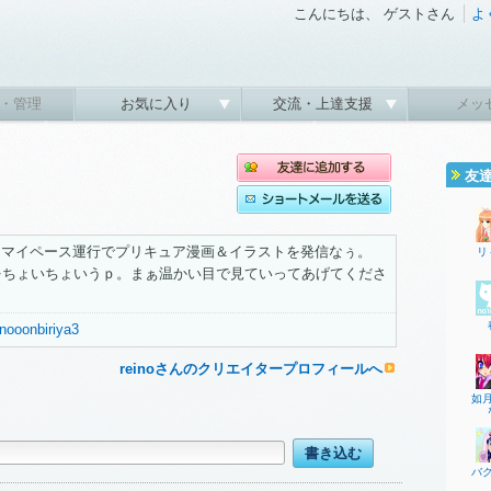
こんにちは、 ゲストさん
よ
・管理
お気に入り
交流・上達支援
メッ
友
、マイペース運行でプリキュア漫画＆イラストを発信なぅ。
リ
ものをちょいちょいうｐ。まぁ温かい目で見ていってあげてくださ
einooonbiriya3
reinoさんのクリエイタープロフィールへ
如
バ