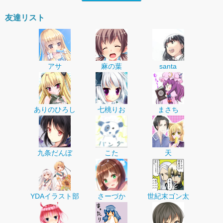
友達リスト
アサ
麻の葉
santa
ありのひろし
七桃りお
まさち
九条だんぼ
こた
天
YDAイラスト部
さーづか
世紀末ゴン太