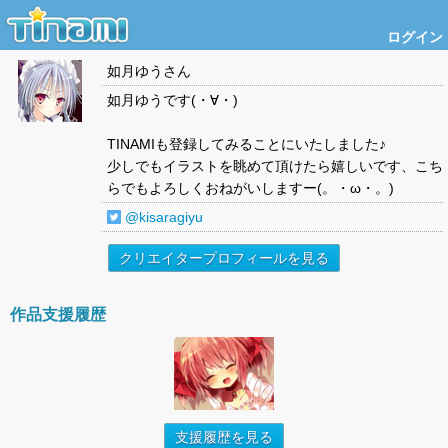
ログイン
如月ゆう
さん
如月ゆうです(・∀・)
TINAMIも登録してみることにいたしました♪
少しでもイラストを眺めて頂けたら嬉しいです、こち
らでもよろしくおねがいしますー(。・ω・。)
@kisaragiyu
クリエイタープロフィールを見る
作品支援履歴
支援履歴を見る