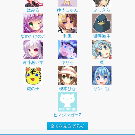
はみる
ゆうにゃん
ぶっきら
なめたけのこ
和兎
獅導海斗
遠斗あいす
キリセ
凛
虎の子
榎本ひな
サンゴ症
ヒマジンガーZ
全てを見る (97人)