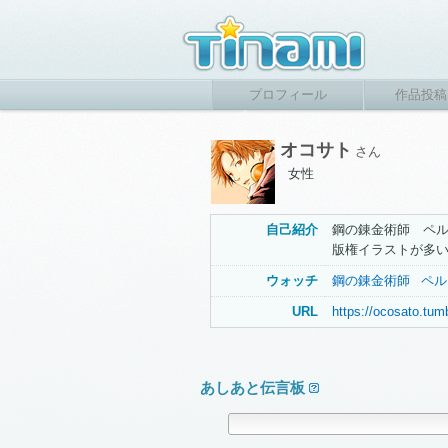
プロフィール
作品投稿
オコサト
さん
女性
自己紹介
鋼の錬金術師 ペ
版権イラストが多
ウォッチ
鋼の錬金術師
ペル
URL
https://ocosato.tum
あしあと伝言板