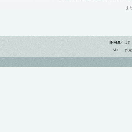
ま
TINAMIとは？
API
作家