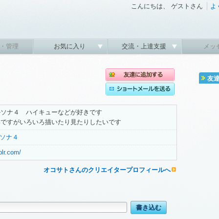
こんにちは、 ゲストさん
よ
・管理
お気に入り
交流・上達支援
メッ
友
ルソナ４ ハイキューなどが好きです
いですがいろいろ描いたり見たりしたいです
ソナ４
blr.com/
オコサトさんのクリエイタープロフィールへ