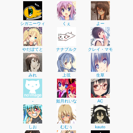
シガニーウィ
くぇ
よー
やだぽてと
ナナブルク
クレイ・マモ
みれ
上弦
生草
-
如月れいな
AC
しお
むむぅ
kauto