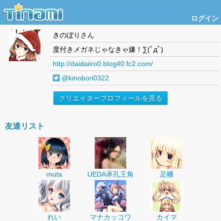
ログイン
きのぼり
さん
度付きメガネじゃなきゃ嫌！∑(ﾟдﾟ)
http://daidaiiro0.blog40.fc2.com/
@kinobori0322
クリエイタープロフィールを見る
友達リスト
muta
UEDA承孔王角
足幡
れい
マナカッコワ
カイマ