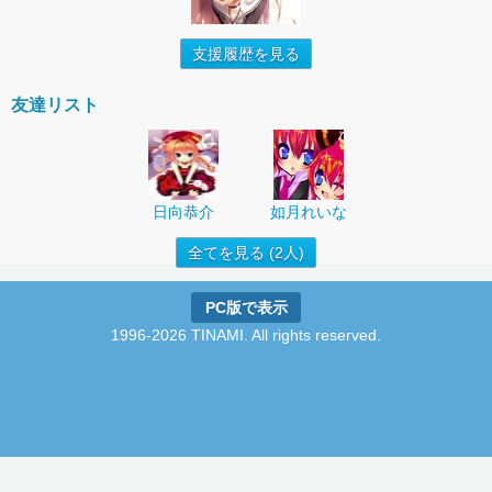
支援履歴を見る
友達リスト
日向恭介
如月れいな
全てを見る (2人)
PC版で表示
1996-2026 TINAMI. All rights reserved.