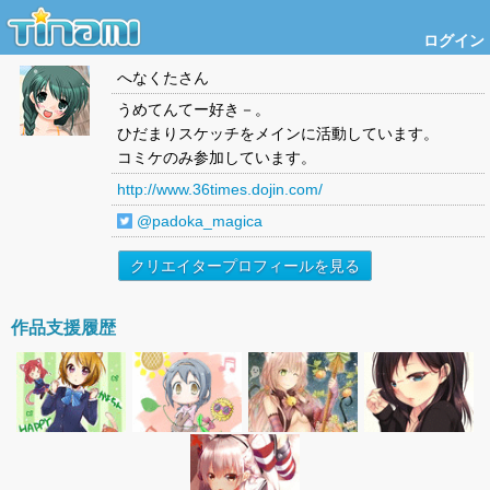
ログイン
へなくた
さん
うめてんてー好き－。
ひだまりスケッチをメインに活動しています。
コミケのみ参加しています。
http://www.36times.dojin.com/
@padoka_magica
クリエイタープロフィールを見る
作品支援履歴