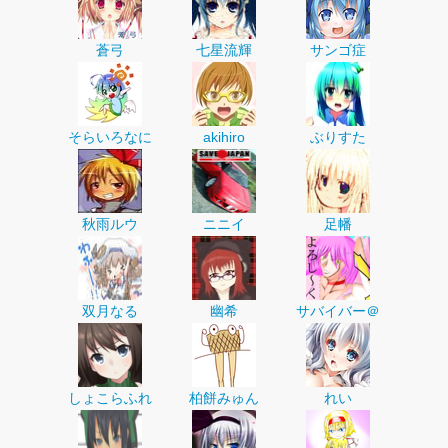
蒼弓
七星流輝
サンゴ症
そらいろなに
akihiro
ぶりすた
秋雨ルウ
ニニイ
足幡
双月なる
幽希
サバイバー＠
しょこらふれ
柏餅みゅん
れい