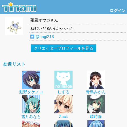
ログイン
薙風オウカ
さん
ねむいだるいはらへった
@nagi213
クリエイタープロフィールを見る
友達リスト
動野タケノコ
しずる
青島みかん
雪月みなと
Zack
晴時雨