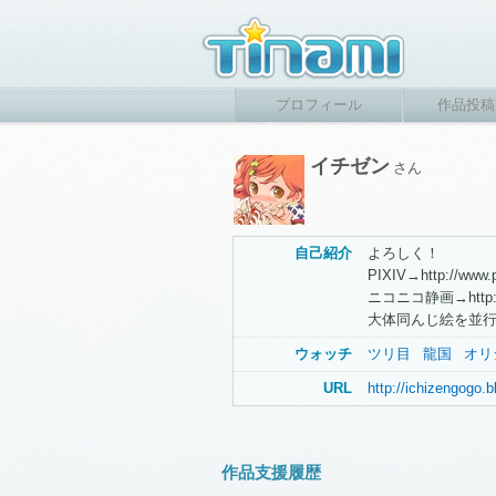
プロフィール
作品投稿
イチゼン
さん
自己紹介
よろしく！
PIXIV→http://www.p
ニコニコ静画→http://sei
大体同んじ絵を並
ウォッチ
ツリ目
龍国
オリ
URL
http://ichizengogo.
作品支援履歴