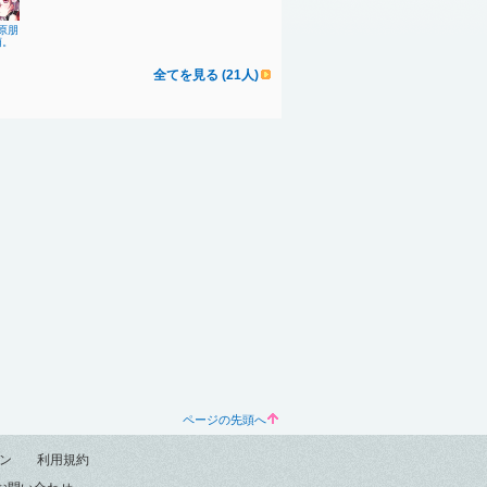
原朋
萌。
全てを見る (21人)
ページの先頭へ
ン
利用規約