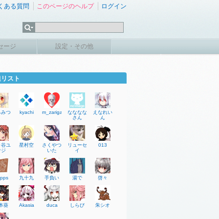
くある質問
このページのヘルプ
ログイン
セージ
設定・その他
達リスト
ろみつ
kyachi
m_zarigani
なななな
えなれい
さん
ん
ヶ谷ユ
星村空
さくやつ
リューセ
013
ウジ
いた
イ
pps
九十九
手負い
湯で
啓々
本葵
Akasia
duca
しらび
朱シオ