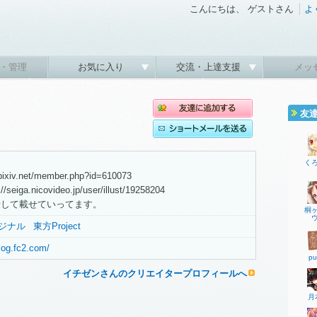
こんにちは、 ゲストさん
よ
・管理
お気に入り
交流・上達支援
メッ
友
く
ixiv.net/member.php?id=610073
ga.nicovideo.jp/user/illust/19258204
行して載せていってます。
桐
ジナル
東方Project
blog.fc2.com/
pu
イチゼンさんのクリエイタープロフィールへ
月