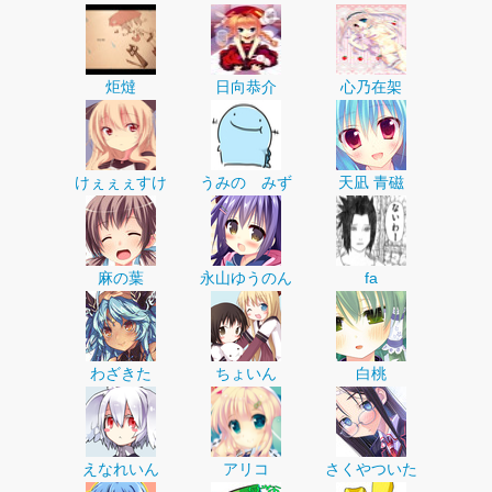
炬燵
日向恭介
心乃在架
けぇぇぇすけ
うみの みず
天凪 青磁
麻の葉
永山ゆうのん
fa
わざきた
ちょいん
白桃
えなれいん
アリコ
さくやついた