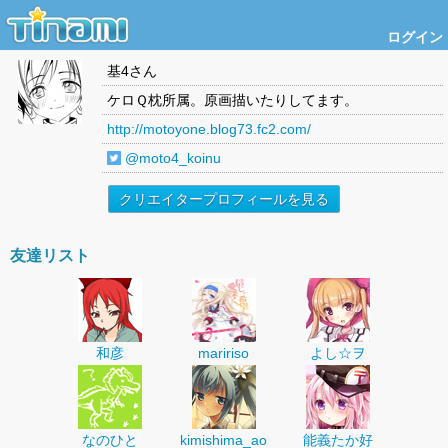
ログイン
基4
さん
ケロＱ枕所属。原画描いたりしてます。
http://motoyone.blog73.fc2.com/
@moto4_koinu
クリエイタープロフィールを見る
友達リスト
和彦
maririso
よし☆ヲ
なのひと
kimishima_ao
能義たか好