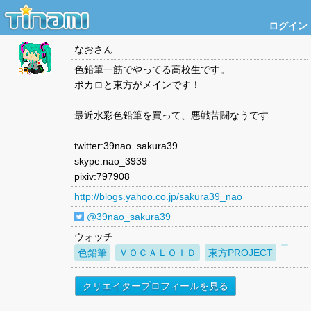
ログイン
なお
さん
色鉛筆一筋でやってる高校生です。
ボカロと東方がメインです！
最近水彩色鉛筆を買って、悪戦苦闘なうです
twitter:39nao_sakura39
skype:nao_3939
pixiv:797908
http://blogs.yahoo.co.jp/sakura39_nao
@39nao_sakura39
ウォッチ
色鉛筆
ＶＯＣＡＬＯＩＤ
東方PROJECT
クリエイタープロフィールを見る