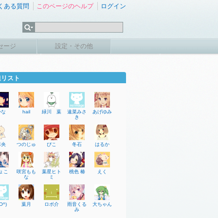
くある質問
このページのヘルプ
ログイン
セージ
設定・その他
達リスト
かな
hail
緑川 葉
遠菜みさ
あげゆみ
き
麻央
つのじゅ
ぴこ
冬石
はるか
ょこ
咲宮もも
葉星ヒト
桃色 椿
えく
な
ミ
O^)
葉月
ロボ介
雨音くる
大ちゃん
み