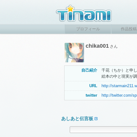
プロフィール
作品投稿
chika001
さん
自己紹介
千花（ちか）と申
絵本の中と現実が
URL
http://starmain211.
twitter
http://twitter.com/s
あしあと伝言板