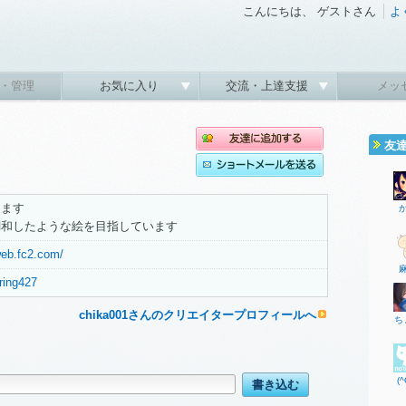
こんにちは、 ゲストさん
よ
・管理
お気に入り
交流・上達支援
メッ
友
します
調和したような絵を目指しています
web.fc2.com/
pring427
chika001さんのクリエイタープロフィールへ
ち
(^