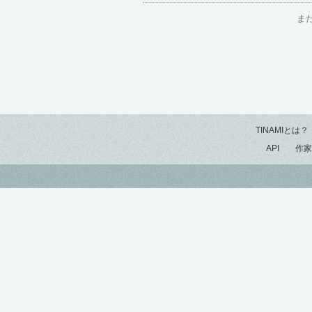
ま
TINAMIとは？
API
作家