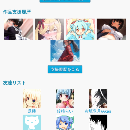
作品支援履歴
支援履歴を見る
友達リスト
足幡
鈴根らい
赤坂皐月/Akas