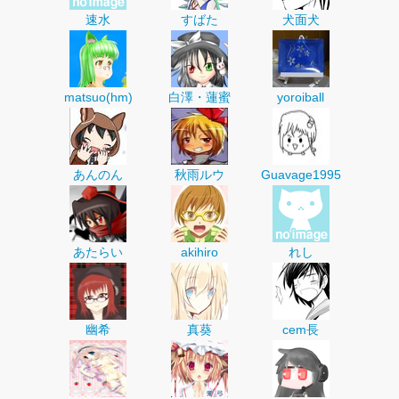
速水
すばた
犬面犬
matsuo(hm)
白澤・蓮蜜
yoroiball
あんのん
秋雨ルウ
Guavage1995
あたらい
akihiro
れし
幽希
真葵
cem長