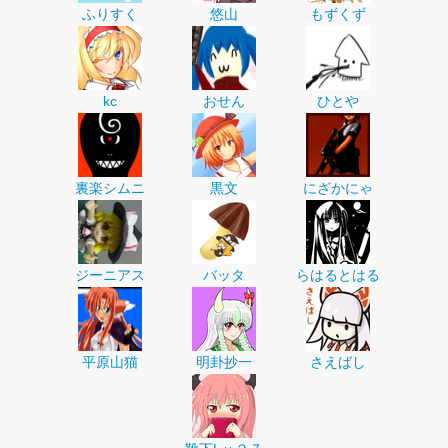
ふりすく
悠山
もずくず
kc
おせん
ひとや
裏楽シムニ
黒文
にざかにゃ
ジーニアス
バッタ
らはるとはる
平原山猫
明卦抄一
さえばし