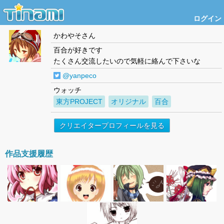
ログイン
かわやそ
さん
百合が好きです
たくさん交流したいので気軽に絡んで下さいな
@yanpeco
ウォッチ
東方PROJECT
オリジナル
百合
クリエイタープロフィールを見る
作品支援履歴