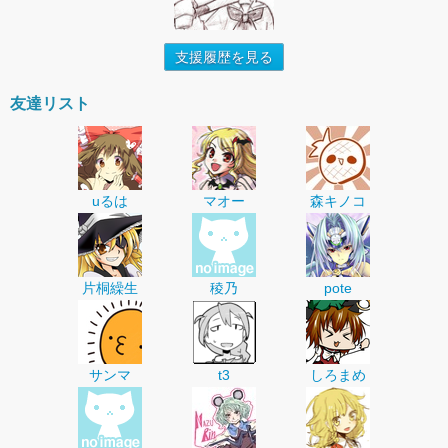
支援履歴を見る
友達リスト
uるは
マオー
森キノコ
片桐繰生
稜乃
pote
サンマ
t3
しろまめ