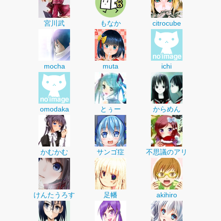
宮川武
もなか
citrocube
mocha
muta
ichi
omodaka
とぅー
からめん
かむかむ
サンゴ症
不思議のアリ
けんたうろす
足幡
akihiro