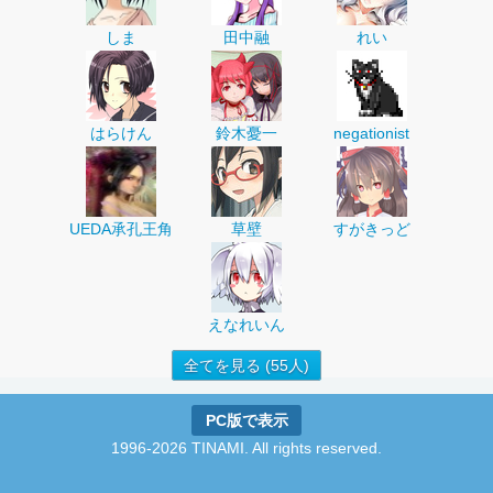
しま
田中融
れい
はらけん
鈴木憂一
negationist
UEDA承孔王角
草壁
すがきっど
えなれいん
全てを見る (55人)
PC版で表示
1996-2026 TINAMI. All rights reserved.