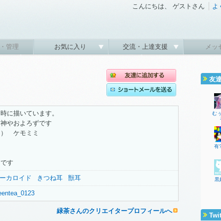
こんにちは、 ゲストさん
よ
・管理
お気に入り
交流・上達支援
メッ
友
な時に描いています。
む
猫神やおよろずです
ク） ケモミミ
有
くです
ーカロイド
きつね耳
獣耳
黒
greentea_0123
緑茶さんのクリエイタープロフィールへ
Twi