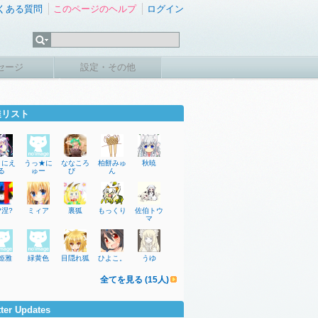
くある質問
このページのヘルプ
ログイン
セージ
設定・その他
達リスト
ぅにえ
うっ★に
ななころ
柏餅みゅ
秋暁
る
ゅー
び
ん
?涅?
ミィア
裏狐
もっくり
佐伯トウ
マ
姫雅
緑黄色
目隠れ狐
ひよこ。
うゆ
全てを見る (15人)
tter Updates