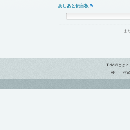
あしあと伝言板
ま
TINAMIとは？
API
作家