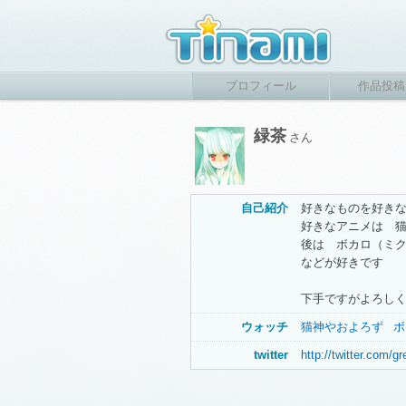
プロフィール
作品投稿
緑茶
さん
自己紹介
好きなものを好き
好きなアニメは 
後は ボカロ（ミ
などが好きです
下手ですがよろし
ウォッチ
猫神やおよろず
ボ
twitter
http://twitter.com/