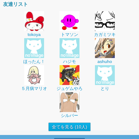
友達リスト
tokoya
トマソン
カガミツキ
ほったん！
ハジモ
ashuho
５月病マリオ
ジュゲムやろ
とり
シルバー
全てを見る (10人)