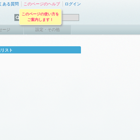
くある質問
このページのヘルプ
ログイン
このページの使い方を
ご案内します！
セージ
設定・その他
達リスト