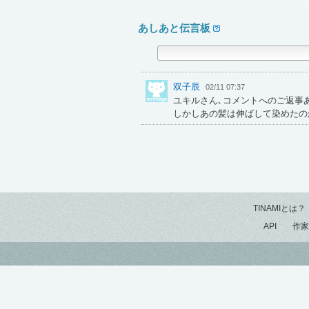
あしあと伝言板
双子辰
02/11 07:37
ユキルさん､コメントへのご返事
しかしあの髪は伸ばして染めたの
TINAMIとは？
API
作家