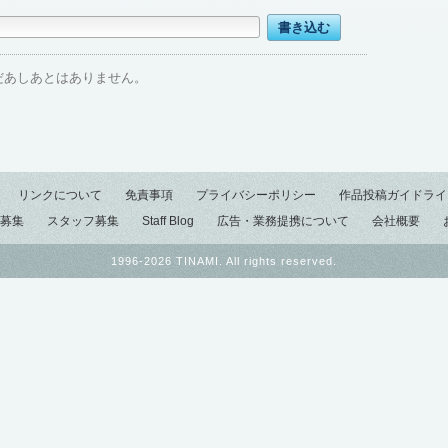
だあしあとはありません。
リンクについて
免責事項
プライバシーポリシー
作品投稿ガイドライ
募集
スタッフ募集
Staff Blog
広告・業務提携について
会社概要
1996-2026 TINAMI. All rights reserved.