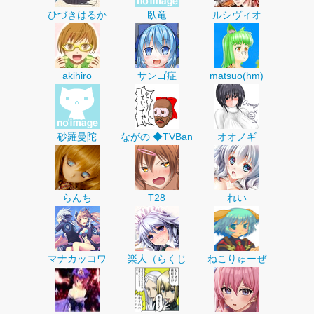
ひづきはるか
臥竜
ルシヴィオ
akihiro
サンゴ症
matsuo(hm)
砂羅曼陀
ながの ◆TVBan
オオノギ
らんち
T28
れい
マナカッコワ
楽人（らくじ
ねこりゅーぜ