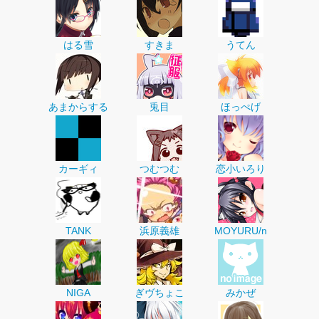
はる雪
すきま
うてん
あまからする
兎目
ほっぺげ
カーギィ
つむつむ
恋小いろり
TANK
浜原義雄
MOYURU/n
NIGA
ぎヴちょこ
みかぜ