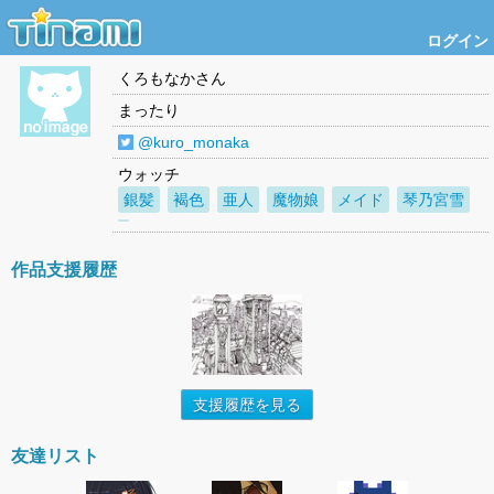
ログイン
くろもなか
さん
まったり
@kuro_monaka
ウォッチ
銀髪
褐色
亜人
魔物娘
メイド
琴乃宮雪
作品支援履歴
支援履歴を見る
友達リスト