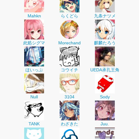
Mahkn
らくどら
九条ナツメ
此処シグマ
Morechand
麒麟たろう
ほいっぷ
コウイチ
UEDA承孔王角
Null
3104
Sody
TANK
わざきた
Juu.