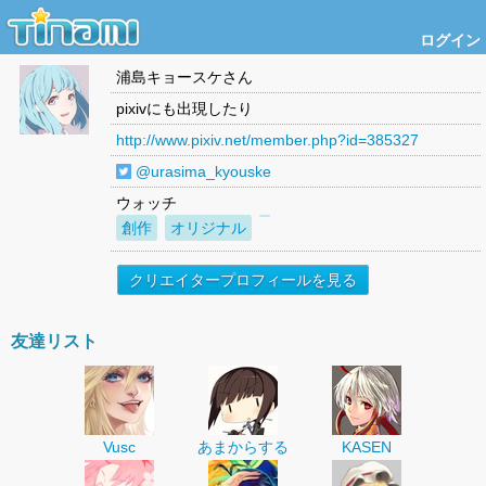
ログイン
浦島キョースケ
さん
pixivにも出現したり
http://www.pixiv.net/member.php?id=385327
@urasima_kyouske
ウォッチ
創作
オリジナル
クリエイタープロフィールを見る
友達リスト
Vusc
あまからする
KASEN