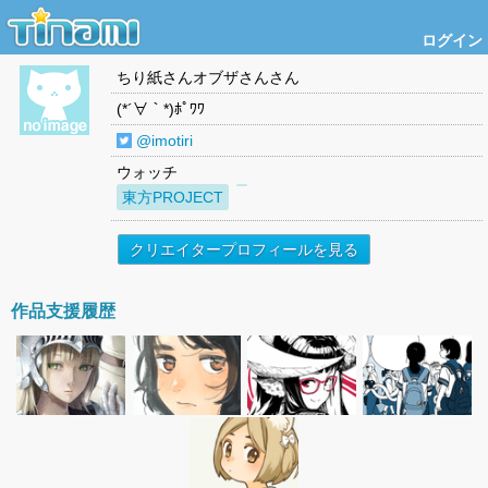
ログイン
ちり紙さんオブザさん
さん
(*´∀｀*)ﾎﾟﾜﾜ
@imotiri
ウォッチ
東方PROJECT
クリエイタープロフィールを見る
作品支援履歴