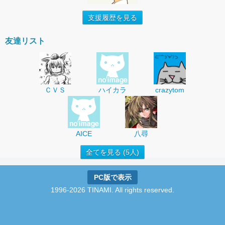
支援履歴を見る
友達リスト
ＣＶＳ
ハイカラ
crazytom
AICE
八尋
全てを見る (5人)
PC版で表示
1996-2026 TINAMI. All rights reserved.