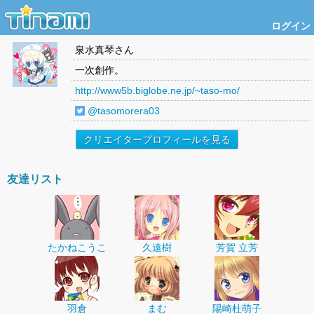
ログイン
泉水真琴
さん
一次創作。
http://www5b.biglobe.ne.jp/~taso-mo/
@tasomorera03
クリエイタープロフィールを見る
友達リスト
たかねこうこ
久遠樹
芳賀 立芳
羽倉
まむ
陽崎杜萌子