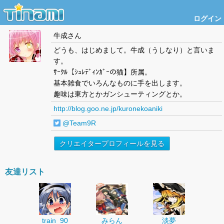
ログイン
牛成
さん
どうも、はじめまして。牛成（うしなり）と言いま
す。
ｻｰｸﾙ【ｼｭﾚﾃﾞｨﾝｶﾞｰの猫】所属。
基本雑食でいろんなものに手を出します。
趣味は東方とかガンシューティングとか。
http://blog.goo.ne.jp/kuronekoaniki
@Team9R
クリエイタープロフィールを見る
友達リスト
train_90
みらん
淡夢