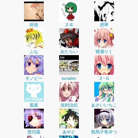
炬燵
ヌヰ
虎華
ふな
あたらい
猪瀬りく
ギノピー
tunabin
２−Ｇ
風葉
浅利治武
あさいいちこ
悠佗蔵
あやと
鞍馬子竜＠つ