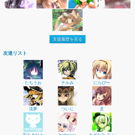
支援履歴を見る
友達リスト
たちうお
ナルみ
にらぴー
淡夢
ついじ
文