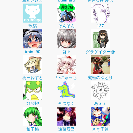
宝あきひと
butimaru
さざなみ みぉ
玖縞
そんそん
137
train_90
啓々
グラゲイダー@
あーねすと
いにゅっち
究極のゆとり
ｾｲﾊｯﾄｳ
そつなく
あｚｚ
柚子桃
遠藤辰己
さき千鈴