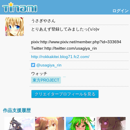
ログイン
うさぎや
さん
とりあえず登録してみましたっ('u'o)v
pixiv:http://www.pixiv.net/member.php?id=333694
Twitter:http://twitter.com/usagiya_rin
http://rokkakitei.blog71.fc2.com/
@usagiya_rin
ウォッチ
東方PROJECT
クリエイタープロフィールを見る
作品支援履歴