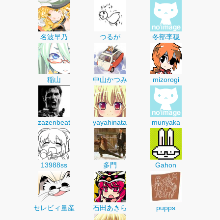
名波早乃
つるが
冬部李穏
稲山
中山かつみ
mizorogi
zazenbeat
yayahinata
munyaka
13988ss
多門
Gahon
セレビィ量産
石田あきら
pupps