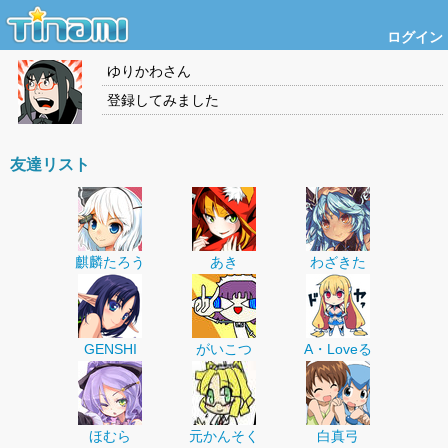
ログイン
ゆりかわ
さん
登録してみました
友達リスト
麒麟たろう
あき
わざきた
GENSHI
がいこつ
A・Loveる
ほむら
元かんそく
白真弓