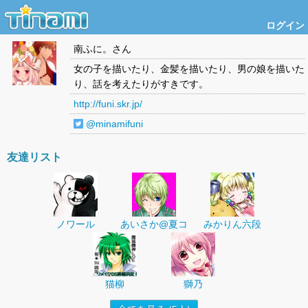
ログイン
南ふに。
さん
女の子を描いたり、金髪を描いたり、男の娘を描いた
り、話を考えたりがすきです。
http://funi.skr.jp/
@minamifuni
友達リスト
ノワール
あいさか@夏コ
みかりん六段
猫柳
獅乃