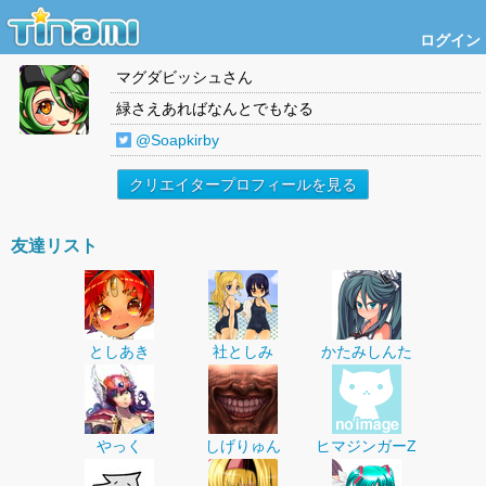
ログイン
マグダビッシュ
さん
緑さえあればなんとでもなる
@Soapkirby
クリエイタープロフィールを見る
友達リスト
としあき
社としみ
かたみしんた
やっく
しげりゅん
ヒマジンガーZ