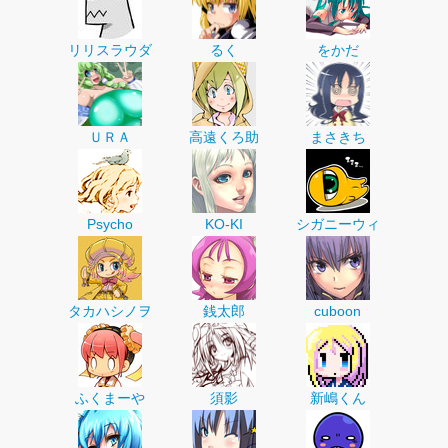
リリスラウダ
るく
をかだ
ＵＲＡ
高遠くろ助
まさきち
Psycho
KO-KI
シガニーウィ
タカハシノヲ
銭太郎
cuboon
ふくまーや
須影
新嶋くん