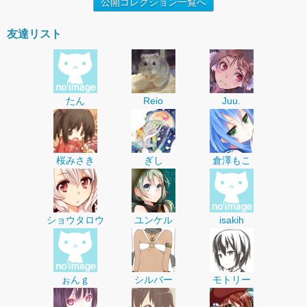
公開コレクション一覧へ
友達リスト
たん
Reio
Juu.
桜みさき
ぎし
倉澤もこ
ショウタロウ
ユンケル
isakih
ぉんｇ
シルバー
モトリー