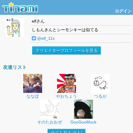
ログイン
elf
さん
しもんきんとシーモンキーは似てる
@elf_11s
クリエイタープロフィールを見る
友達リスト
ななぽ
やおちょう
つるが
そのたおおぜ
GooGooMuck