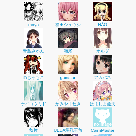
maya
福田シュウシ
ΝÅΟ
青島みかん
瀬尾
オルダ
のじゃもこ
gainstar
アカバネ
ケイコウミド
かみやまねき
はましま薫夫
秋片
UEDA承孔王角
CairnMaster