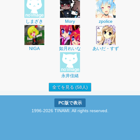
しまざき
Mory
zpolice
NIGA
如月れいな
あいだ・すず
永井佳緒
全てを見る (58人)
PC版で表示
1996-2026 TINAMI. All rights reserved.