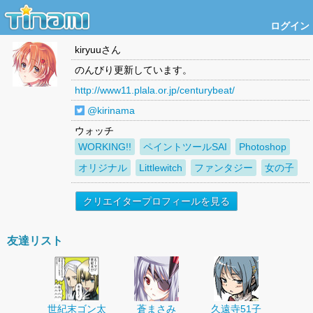
ログイン
kiryuu
さん
のんびり更新しています。
http://www11.plala.or.jp/centurybeat/
@kirinama
ウォッチ
WORKING!!
ペイントツールSAI
Photoshop
オリジナル
Littlewitch
ファンタジー
女の子
クリエイタープロフィールを見る
友達リスト
世紀末ゴン太
蒼まさみ
久遠寺51子