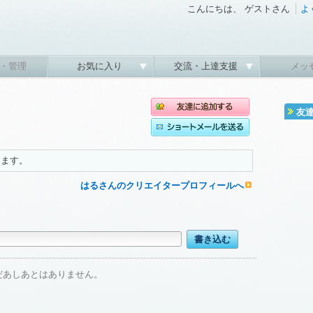
こんにちは、 ゲストさん
よ
・管理
お気に入り
交流・上達支援
メッ
友
します。
はるさんのクリエイタープロフィールへ
だあしあとはありません。