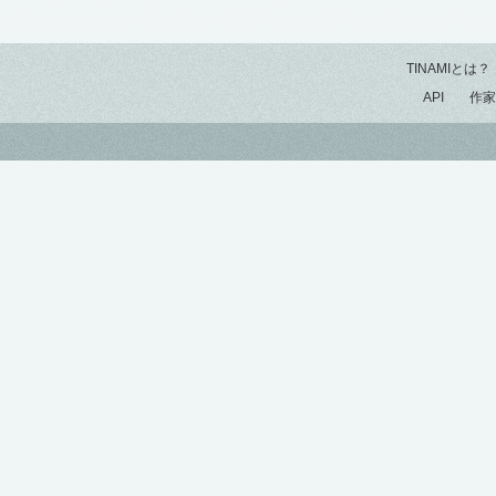
TINAMIとは？
API
作家