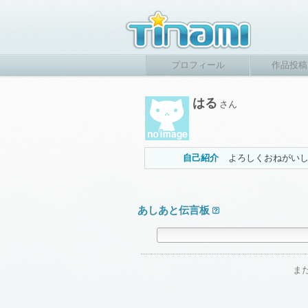
プロフィール
作品投稿
はる
さん
自己紹介
よろしくおねがい
あしあと伝言板
ま