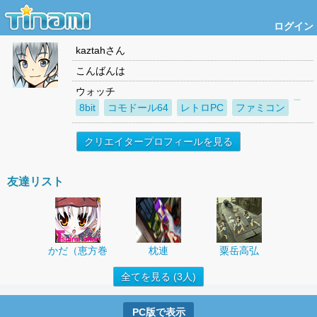
ログイン
kaztah
さん
こんばんは
ウォッチ
8bit
コモドール64
レトロPC
ファミコン
クリエイタープロフィールを見る
友達リスト
かだ（恵方巻
枕連
粟岳高弘
全てを見る (3人)
PC版で表示